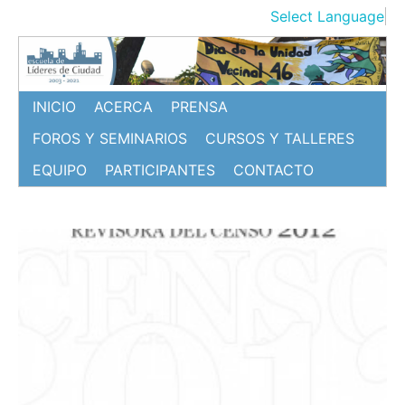
Ir
Select Language
▼
al
contenido
INICIO
ACERCA
PRENSA
FOROS Y SEMINARIOS
CURSOS Y TALLERES
EQUIPO
PARTICIPANTES
CONTACTO