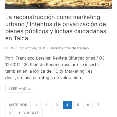
La reconstrucción como marketing
urbano / Intentos de privatización de
bienes públicos y luchas ciudadanas
en Talca
ELCI
-
3 diciembre, 2012
-
Documentos de trabajo
Por: Francisco Letelier. Revista Bifurcaciones / 03-
12-2012 (El Plan de Reconstrucción) se inserta
también en la lógica del “City Marketing”, es
decir, en una estrategia de valoración…
LEER MÁS →
Navegación
ANTERIOR
1
2
3
4
5
6
7
de
8
SIGUIENTE