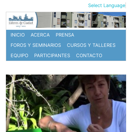
Ir
Select Language
▼
al
contenido
INICIO
ACERCA
PRENSA
FOROS Y SEMINARIOS
CURSOS Y TALLERES
EQUIPO
PARTICIPANTES
CONTACTO