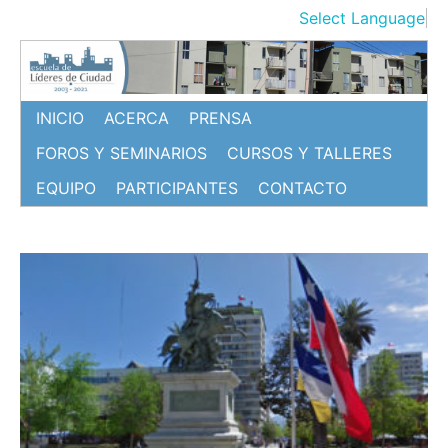
Ir
Select Language
▼
al
contenido
INICIO
ACERCA
PRENSA
FOROS Y SEMINARIOS
CURSOS Y TALLERES
EQUIPO
PARTICIPANTES
CONTACTO