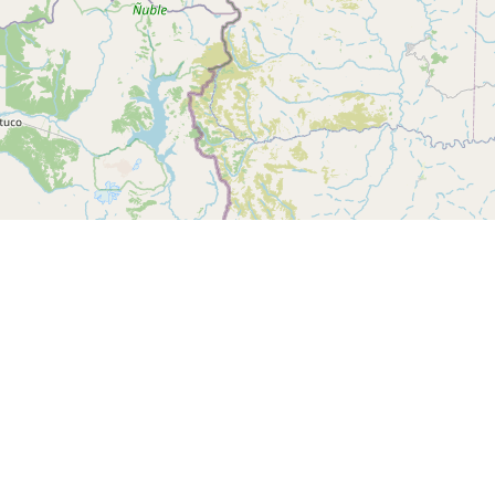
Leaflet
| ©
OpenStreetMap
co
Categoría
Identificación