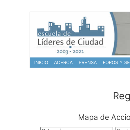
Ir
al
contenido
INICIO
ACERCA
PRENSA
FOROS Y S
Reg
Mapa de Accion