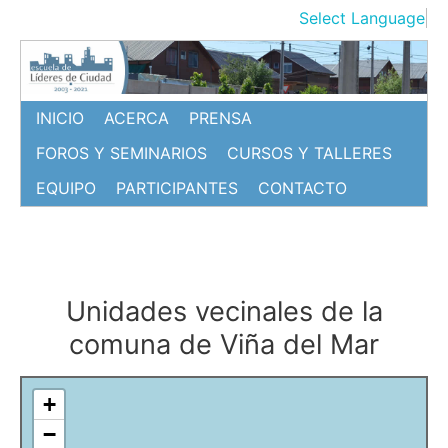
Ir
Select Language
▼
al
contenido
INICIO
ACERCA
PRENSA
FOROS Y SEMINARIOS
CURSOS Y TALLERES
EQUIPO
PARTICIPANTES
CONTACTO
Unidades vecinales de la
comuna de Viña del Mar
+
−