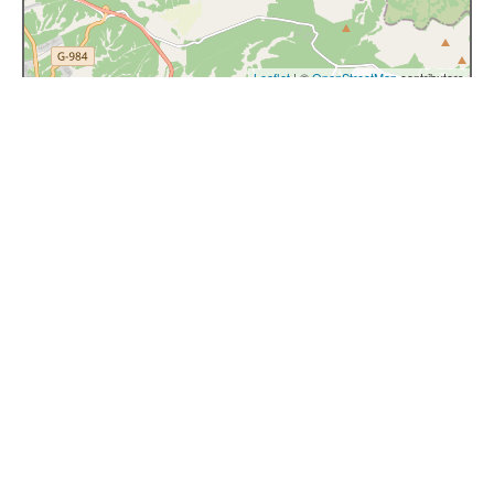
Leaflet
| ©
OpenStreetMap
contributors
Buscar: