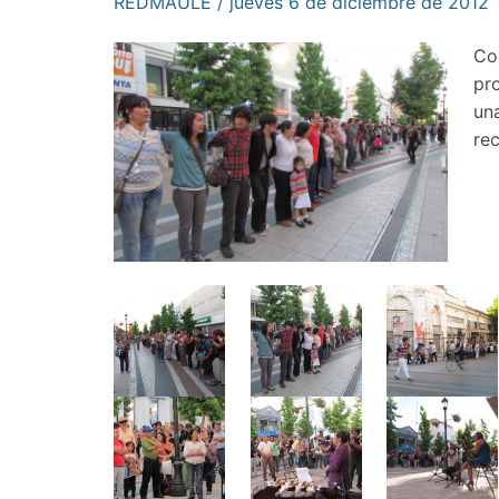
REDMAULE / jueves 6 de diciembre de 2012
Con
pro
un
re