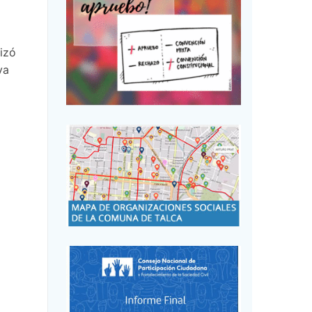
lizó
va