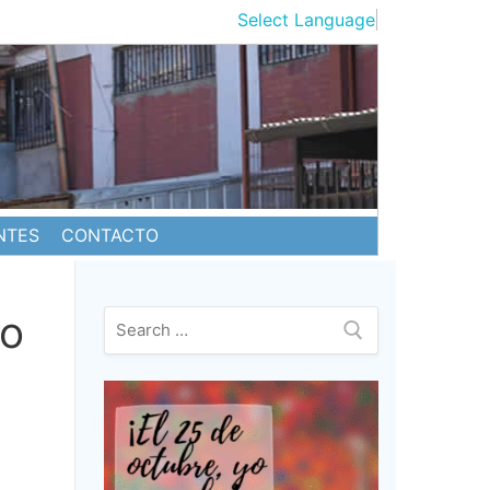
Select Language
▼
NTES
CONTACTO
zo
Buscar: