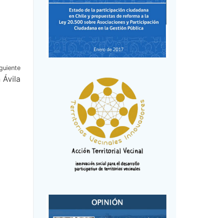
guiente
 Ávila