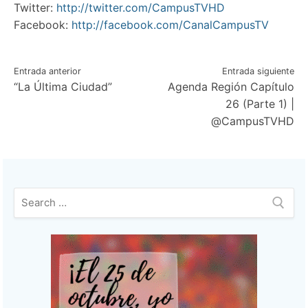
Twitter:
http://twitter.com/CampusTVHD
Facebook:
http://facebook.com/CanalCampusTV
Navegación
Entrada anterior
Entrada siguiente
“La Última Ciudad”
Agenda Región Capítulo
de
26 (Parte 1) |
entradas
@CampusTVHD
Buscar: