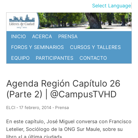
Ir
Select Language
▼
al
contenido
INICIO
ACERCA
PRENSA
FOROS Y SEMINARIOS
CURSOS Y TALLERES
EQUIPO
PARTICIPANTES
CONTACTO
Agenda Región Capítulo 26
(Parte 2) | @CampusTVHD
ELCI
-
17 febrero, 2014
-
Prensa
En este capítulo, José Miguel conversa con Francisco
Letelier, Sociólogo de la ONG Sur Maule, sobre su
libro «La última ciudad».