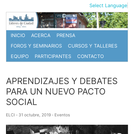
Ir
Select Language
▼
al
contenido
INICIO
ACERCA
PRENSA
FOROS Y SEMINARIOS
CURSOS Y TALLERES
EQUIPO
PARTICIPANTES
CONTACTO
APRENDIZAJES Y DEBATES
PARA UN NUEVO PACTO
SOCIAL
ELCI
-
31 octubre, 2019
-
Eventos