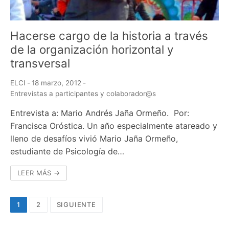
Hacerse cargo de la historia a través
de la organización horizontal y
transversal
ELCI
-
18 marzo, 2012
-
Entrevistas a participantes y colaborador@s
Entrevista a: Mario Andrés Jaña Ormeño. Por:
Francisca Oróstica. Un año especialmente atareado y
lleno de desafíos vivió Mario Jaña Ormeño,
estudiante de Psicología de…
LEER MÁS →
Navegación
1
2
SIGUIENTE
de