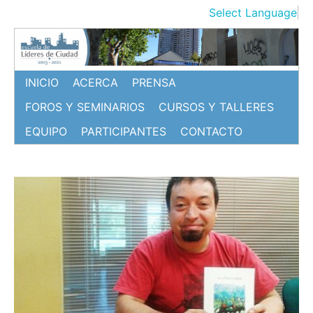
Ir
Select Language
▼
al
contenido
INICIO
ACERCA
PRENSA
FOROS Y SEMINARIOS
CURSOS Y TALLERES
EQUIPO
PARTICIPANTES
CONTACTO