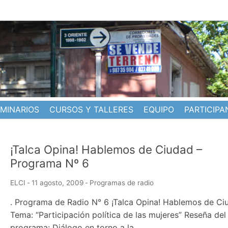
EMINARIOS
CURSOS Y TALLERES
EQUIPO
PARTICIPA
¡Talca Opina! Hablemos de Ciudad –
Programa Nº 6
ELCI
-
11 agosto, 2009
-
Programas de radio
. Programa de Radio N° 6 ¡Talca Opina! Hablemos de Ci
Tema: “Participación política de las mujeres” Reseña del
programa: Diálogo en torno a la…