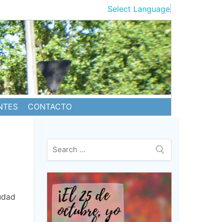
Select Language
▼
NTES
CONTACTO
Buscar:
udad