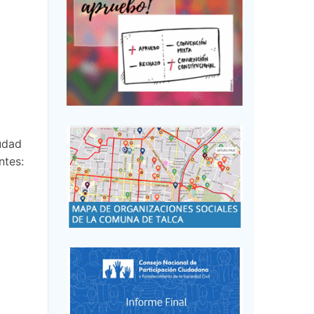
udad
ntes: