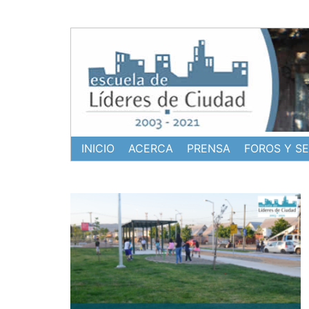
Ir
al
contenido
INICIO
ACERCA
PRENSA
FOROS Y S