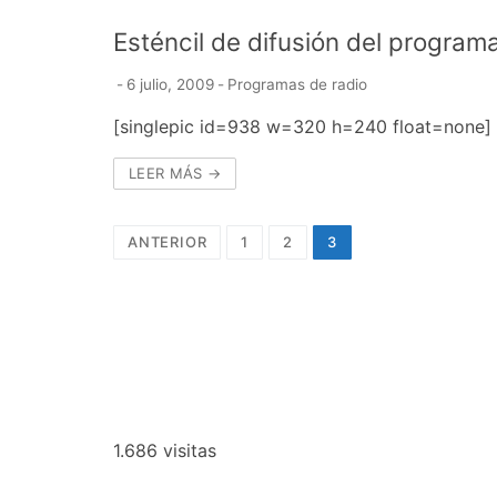
Esténcil de difusión del programa
-
6 julio, 2009
-
Programas de radio
[singlepic id=938 w=320 h=240 float=none]
LEER MÁS →
Navegación
ANTERIOR
1
2
3
de
entradas
1.686 visitas