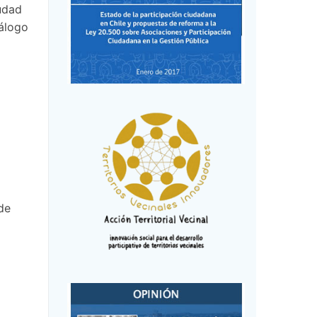
udad
iálogo
de