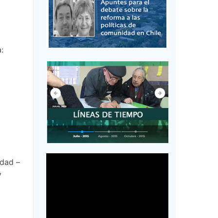
:
udad –
y