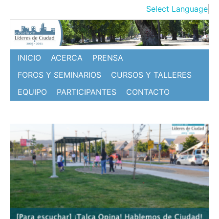
Ir
Select Language
▼
al
contenido
INICIO
ACERCA
PRENSA
FOROS Y SEMINARIOS
CURSOS Y TALLERES
EQUIPO
PARTICIPANTES
CONTACTO