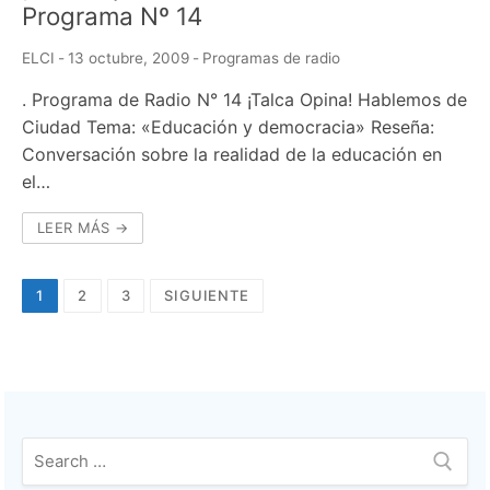
Programa Nº 14
ELCI
-
13 octubre, 2009
-
Programas de radio
. Programa de Radio N° 14 ¡Talca Opina! Hablemos de
Ciudad Tema: «Educación y democracia» Reseña:
Conversación sobre la realidad de la educación en
el…
LEER MÁS →
Navegación
1
2
3
SIGUIENTE
de
entradas
Buscar: