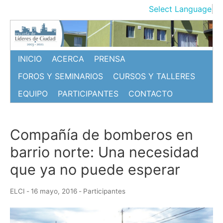
Ir
Select Language
▼
al
contenido
INICIO
ACERCA
PRENSA
FOROS Y SEMINARIOS
CURSOS Y TALLERES
EQUIPO
PARTICIPANTES
CONTACTO
Compañía de bomberos en
barrio norte: Una necesidad
que ya no puede esperar
ELCI
-
16 mayo, 2016
-
Participantes