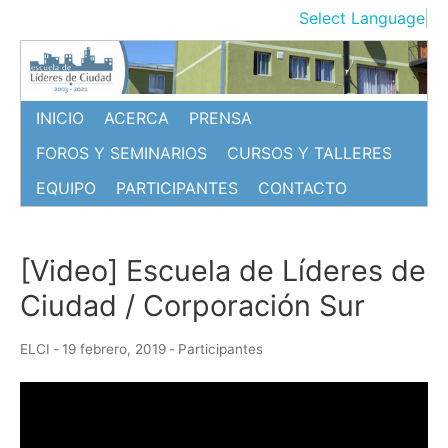
Ir
Select Language
▼
al
contenido
INICIO
ACERCA
PRENSA
FOROS Y SEMINARIOS
CURSOS Y TALLERES
EQUIPO
PARTICIPANTES
CONTACTO
[Video] Escuela de Líderes de
Ciudad / Corporación Sur
ELCI
-
19 febrero, 2019
-
Participantes