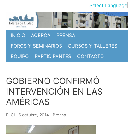
Ir
Select Language
▼
al
contenido
INICIO
ACERCA
PRENSA
FOROS Y SEMINARIOS
CURSOS Y TALLERES
EQUIPO
PARTICIPANTES
CONTACTO
GOBIERNO CONFIRMÓ
INTERVENCIÓN EN LAS
AMÉRICAS
ELCI
-
6 octubre, 2014
-
Prensa