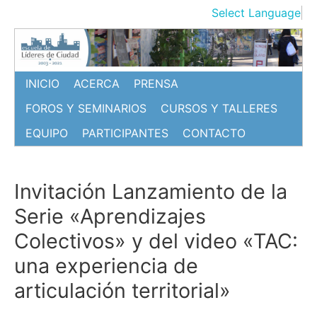
Ir
Select Language
▼
al
contenido
INICIO
ACERCA
PRENSA
FOROS Y SEMINARIOS
CURSOS Y TALLERES
EQUIPO
PARTICIPANTES
CONTACTO
Invitación Lanzamiento de la
Serie «Aprendizajes
Colectivos» y del video «TAC:
una experiencia de
articulación territorial»