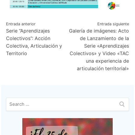
Navegación
Entrada anterior
Entrada siguiente
Serie “Aprendizajes
Galería de imágenes: Acto
de
Colectivos”: Acción
de Lanzamiento de la
entradas
Colectiva, Articulación y
Serie «Aprendizajes
Territorio
Colectivos» y Video «TAC
una experiencia de
articulación territorial»
Buscar: