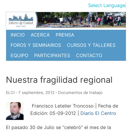
Ir
Select Language
▼
al
contenido
INICIO
ACERCA
PRENSA
FOROS Y SEMINARIOS
CURSOS Y TALLERES
EQUIPO
PARTICIPANTES
CONTACTO
Nuestra fragilidad regional
ELCI
-
7 septiembre, 2012
-
Documentos de trabajo
Francisco Letelier Troncoso | Fecha de
Edición: 05-09-2012 |
Diario El Centro
El pasado 30 de Julio se “celebró” el mes de la