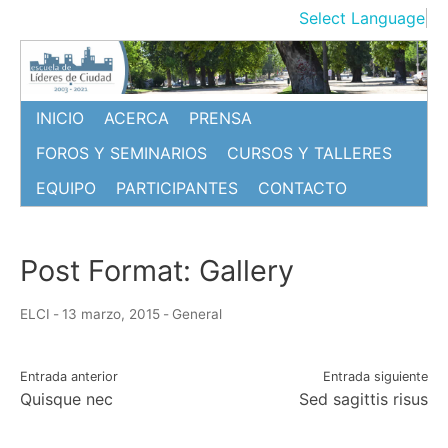
Ir
Select Language
▼
al
contenido
INICIO
ACERCA
PRENSA
FOROS Y SEMINARIOS
CURSOS Y TALLERES
EQUIPO
PARTICIPANTES
CONTACTO
Post Format: Gallery
ELCI
-
13 marzo, 2015
-
General
Navegación
Entrada anterior
Entrada siguiente
Quisque nec
Sed sagittis risus
de