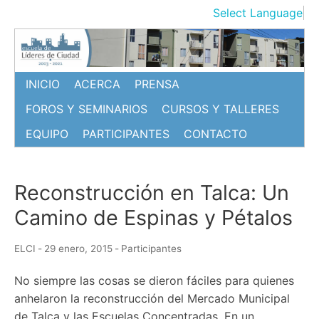
Ir
Select Language
▼
al
contenido
INICIO
ACERCA
PRENSA
FOROS Y SEMINARIOS
CURSOS Y TALLERES
EQUIPO
PARTICIPANTES
CONTACTO
Reconstrucción en Talca: Un
Camino de Espinas y Pétalos
ELCI
-
29 enero, 2015
-
Participantes
No siempre las cosas se dieron fáciles para quienes
anhelaron la reconstrucción del Mercado Municipal
de Talca y las Escuelas Concentradas. En un