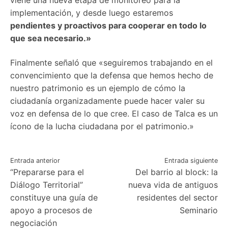
viene una nueva etapa de monitoreo para la
implementación, y desde luego estaremos
pendientes y proactivos para cooperar en todo lo
que sea necesario.»
Finalmente señaló que «seguiremos trabajando en el
convencimiento que la defensa que hemos hecho de
nuestro patrimonio es un ejemplo de cómo la
ciudadanía organizadamente puede hacer valer su
voz en defensa de lo que cree. El caso de Talca es un
ícono de la lucha ciudadana por el patrimonio.»
Navegación
Entrada anterior
Entrada siguiente
“Prepararse para el
Del barrio al block: la
de
Diálogo Territorial”
nueva vida de antiguos
entradas
constituye una guía de
residentes del sector
apoyo a procesos de
Seminario
negociación