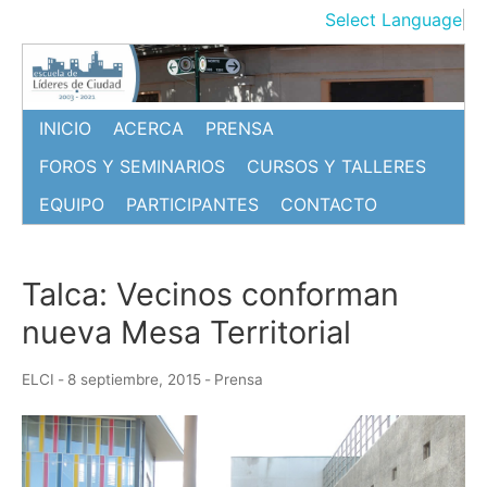
Ir
Select Language
▼
al
contenido
INICIO
ACERCA
PRENSA
FOROS Y SEMINARIOS
CURSOS Y TALLERES
EQUIPO
PARTICIPANTES
CONTACTO
Talca: Vecinos conforman
nueva Mesa Territorial
ELCI
-
8 septiembre, 2015
-
Prensa