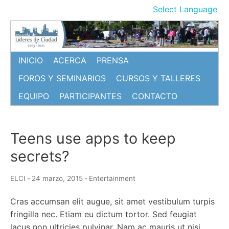
Ir
Select Language
▼
al
contenido
INICIO
ACERCA
PRENSA
FOROS Y SEMINARIOS
CURSOS Y TALLERES
EQUIPO
PARTICIPANTES
CONTACTO
Teens use apps to keep
secrets?
ELCI
-
24 marzo, 2015
-
Entertainment
Cras accumsan elit augue, sit amet vestibulum turpis
fringilla nec. Etiam eu dictum tortor. Sed feugiat
lacus non ultricies pulvinar. Nam ac mauris ut nisi