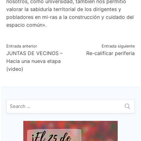
nosotros, como universidad, también nos permitió
valorar la sabiduría territorial de los dirigentes y
pobladores en mi-ras a la construcción y cuidado del
espacio común».
Navegación
Entrada anterior
Entrada siguiente
JUNTAS DE VECINOS –
Re-calificar periferia
de
Hacia una nueva etapa
entradas
(video)
Buscar: