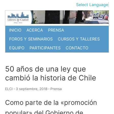
Ir
Select Language
▼
al
contenido
INICIO
ACERCA
PRENSA
FOROS Y SEMINARIOS
CURSOS Y TALLERES
EQUIPO
PARTICIPANTES
CONTACTO
50 años de una ley que
cambió la historia de Chile
ELCI
-
3 septiembre, 2018
-
Prensa
Como parte de la «promoción
popular» del Gobierno de