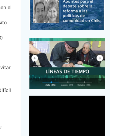
nen el
sito
40
vitar
fícil
e