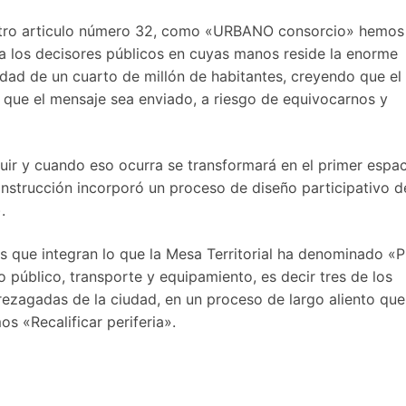
estro articulo número 32, como «URBANO consorcio» he­mos
a los decisores públicos en cuyas manos reside la enorme
udad de un cuarto de millón de habitantes, creyendo que el
 que el mensaje sea enviado, a riesgo de equivocarnos y
ruir y cuando eso ocurra se transformará en el primer espa
nstrucción incorporó un pro­ceso de diseño participativo d
.
s que integran lo que la Mesa Territorial ha denominado «P
o público, trans­porte y equipamiento, es decir tres de los
rezagadas de la ciudad, en un proceso de largo aliento que
s «Re­calificar periferia».