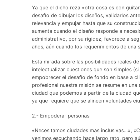
Ya que el dicho reza «otra cosa es con guitar
desafío de dibujar los di­seños, validarlos an
relevancia y empujar has­ta que su construcción
aumenta cuando el diseño responde a necesi
administrativo, por su rigidez, favorece a s
años, aún cuando los requerimientos de una s
Esta mirada sobre las posibilida­des reales d
intelectualizar cuestiones que son simples (s
empobrecer el desafío de fondo en base a cl
profesional nuestra misión se resume en una 
ciudad que pode­mos a partir de la ciudad que
ya que requiere que se alineen voluntades ciud
2.- Empoderar personas
«Necesitamos ciudades mas inclu­sivas…», «
venimos escuchando hace lar­go rato, pero a