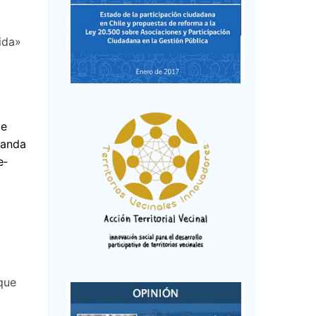
ida»
be
manda
e­
que