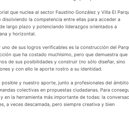
ial que nuclea al sector Faustino González y Villa El Parq
o disol­viendo la competencia entre ellas para acceder a
 de largo plazo y potenciando lideraz­gos orientados a
ana y horizontal.
y uno de sus logros verificables es la construcción del Parq
ucción que ha costado muchísimo, pero que de­muestra que 
s de sus posibilidades y construir (no sólo diseñar, sino
iones y con ello le aporte rostro a su identidad.
posible y nuestro apor­te, junto a profesionales del ámbi­t
demandas colectivas en propuestas ciudadanas. Para consegu
 en la herra­mienta más importante de todas: la conversac
ces, a veces descamada, pero siempre creativa y bien