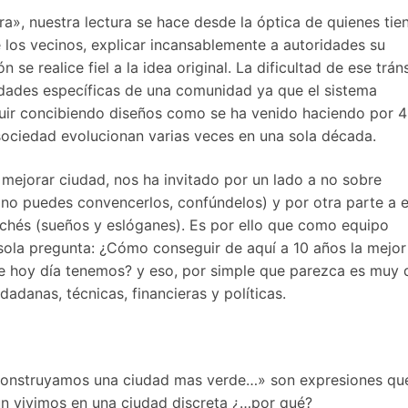
ra», nuestra lectura se hace desde la óptica de quienes tie
te los vecinos, explicar incansablemente a autori­dades su
 se realice fiel a la idea original. La dificultad de ese trán
dades específicas de una comunidad ya que el sistema
eguir conci­biendo diseños como se ha venido haciendo por 
ocie­dad evolucionan varias veces en una sola década.
e mejorar ciudad, nos ha invitado por un lado a no sobre
i no puedes convencer­los, confúndelos) y por otra parte a e
ichés (sueños y eslóganes). Es por ello que como equipo
sola pregunta: ¿Cómo conseguir de aquí a 10 años la mejor
 hoy día tenemos? y eso, por sim­ple que parezca es muy di
adanas, técni­cas, financieras y políticas.
Construyamos una ciu­dad mas verde…» son expresiones qu
ún vivimos en una ciudad discreta ¿…por qué?