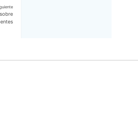
guiente
 sobre
ientes