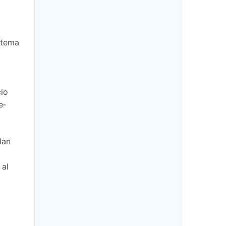
 tema
cio
e­
lan
 al