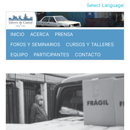
Ir
Select Language
▼
al
contenido
INICIO
ACERCA
PRENSA
FOROS Y SEMINARIOS
CURSOS Y TALLERES
EQUIPO
PARTICIPANTES
CONTACTO