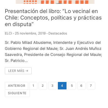
Presentación del libro: “Lo vecinal en
Chile: Conceptos, políticas y prácticas
en disputa”
ELCI
-
25 noviembre, 2019
-
Destacados
Sr. Pablo Milad Abusleme, Intendente y Ejecutivo del
Gobierno Regional del Maule; Sr. Juan Andrés Muñoz
Saavedra, Presidente de Consejo Regional del Maule;
Sr. Patricio…
LEER MÁS →
Navegación
ANTERIOR
1
2
3
4
5
6
7
de
SIGUIENTE
entradas