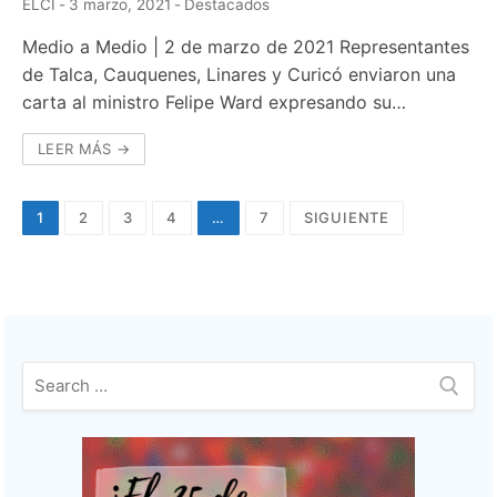
ELCI
-
3 marzo, 2021
-
Destacados
Medio a Medio | 2 de marzo de 2021 Representantes
de Talca, Cauquenes, Linares y Curicó enviaron una
carta al ministro Felipe Ward expresando su…
LEER MÁS →
Navegación
1
2
3
4
…
7
SIGUIENTE
de
entradas
Buscar: