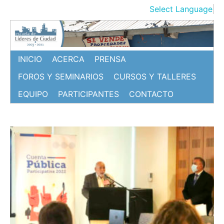
Ir
Select Language
▼
al
contenido
INICIO
ACERCA
PRENSA
FOROS Y SEMINARIOS
CURSOS Y TALLERES
EQUIPO
PARTICIPANTES
CONTACTO