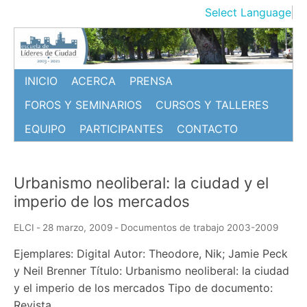
Ir
Select Language
▼
al
contenido
INICIO
ACERCA
PRENSA
FOROS Y SEMINARIOS
CURSOS Y TALLERES
EQUIPO
PARTICIPANTES
CONTACTO
Urbanismo neoliberal: la ciudad y el
imperio de los mercados
ELCI
-
28 marzo, 2009
-
Documentos de trabajo 2003-2009
Ejemplares: Digital Autor: Theodore, Nik; Jamie Peck
y Neil Brenner Título: Urbanismo neoliberal: la ciudad
y el imperio de los mercados Tipo de documento:
Revista…