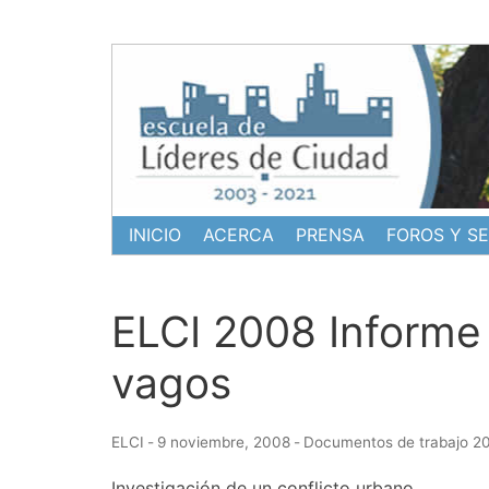
Ir
al
contenido
INICIO
ACERCA
PRENSA
FOROS Y S
ELCI 2008 Informe 
vagos
ELCI
-
9 noviembre, 2008
-
Documentos de trabajo 
Investigación de un conflicto urbano