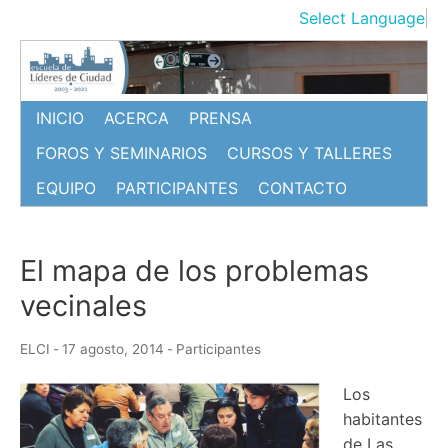
Ir
Select Language
▼
al
contenido
INICIO
ACERCA
PRENSA
FOROS Y SEMINARIOS
CURSOS Y TALLERES
EQUIPO
PARTICIPANTES
CONTACTO
El mapa de los problemas
vecinales
ELCI
-
17 agosto, 2014
-
Participantes
Los
habitantes
de Las