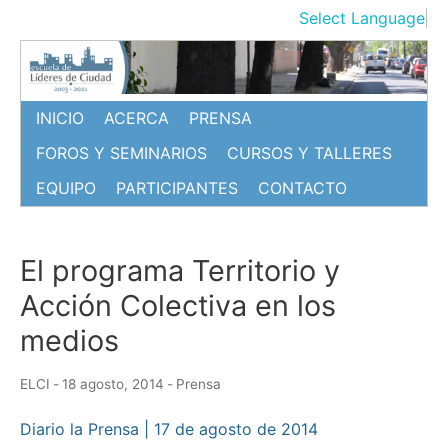
Ir
Select Language
▼
al
contenido
INICIO
ACERCA
PRENSA
FOROS Y SEMINARIOS
CURSOS Y TALLERES
EQUIPO
PARTICIPANTES
CONTACTO
El programa Territorio y
Acción Colectiva en los
medios
ELCI
-
18 agosto, 2014
-
Prensa
Diario la Prensa | 17 de agosto de 2014