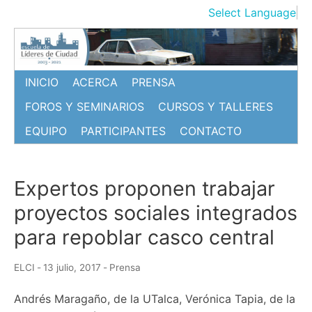
Ir
Select Language
▼
al
contenido
INICIO
ACERCA
PRENSA
FOROS Y SEMINARIOS
CURSOS Y TALLERES
EQUIPO
PARTICIPANTES
CONTACTO
Expertos proponen trabajar
proyectos sociales integrados
para repoblar casco central
ELCI
-
13 julio, 2017
-
Prensa
Andrés Maragaño, de la UTalca, Verónica Tapia, de la