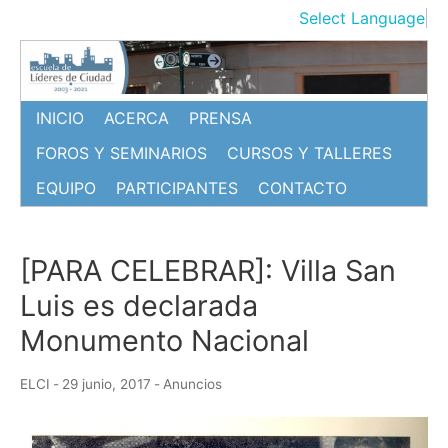
Ir
Select Language
▼
al
contenido
INICIO
ACERCA
PRENSA
FOROS Y SEMINARIOS
CURSOS Y TALLERES
EQUIPO
PARTICIPANTES
CONTACTO
[PARA CELEBRAR]: Villa San
Luis es declarada
Monumento Nacional
ELCI
-
29 junio, 2017
-
Anuncios