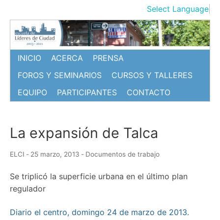
Ir
Select Language
▼
al
contenido
INICIO
ACERCA
PRENSA
FOROS Y SEMINARIOS
CURSOS Y TALLERES
EQUIPO
PARTICIPANTES
CONTACTO
La expansión de Talca
ELCI
-
25 marzo, 2013
-
Documentos de trabajo
Se triplicó la superficie urbana en el último plan
regulador
Diario el centro, domingo 24 de marzo de 2013.