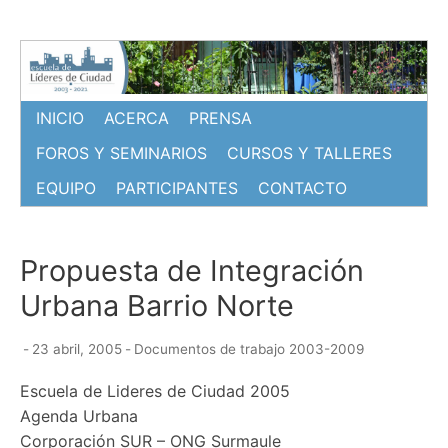
Ir
al
contenido
INICIO
ACERCA
PRENSA
FOROS Y SEMINARIOS
CURSOS Y TALLERES
EQUIPO
PARTICIPANTES
CONTACTO
Propuesta de Integración
Urbana Barrio Norte
-
23 abril, 2005
-
Documentos de trabajo 2003-2009
Escuela de Lideres de Ciudad 2005
Agenda Urbana
Corporación SUR – ONG Surmaule