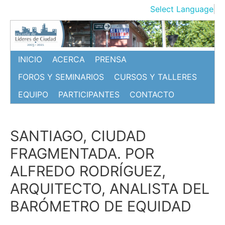
Ir
Select Language
▼
al
contenido
INICIO
ACERCA
PRENSA
FOROS Y SEMINARIOS
CURSOS Y TALLERES
EQUIPO
PARTICIPANTES
CONTACTO
SANTIAGO, CIUDAD
FRAGMENTADA. POR
ALFREDO RODRÍGUEZ,
ARQUITECTO, ANALISTA DEL
BARÓMETRO DE EQUIDAD