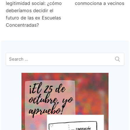
de
legitimidad social: ¿cómo
conmociona a vecinos
entradas
deberíamos decidir el
futuro de las ex Escuelas
Concentradas?
Buscar: