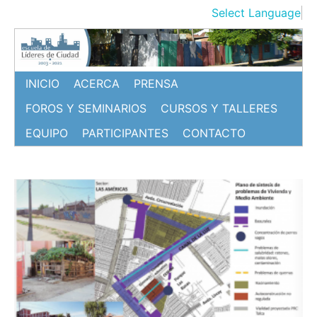
Ir
Select Language
▼
al
contenido
INICIO
ACERCA
PRENSA
FOROS Y SEMINARIOS
CURSOS Y TALLERES
EQUIPO
PARTICIPANTES
CONTACTO