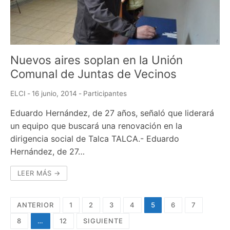
Nuevos aires soplan en la Unión
Comunal de Juntas de Vecinos
ELCI
-
16 junio, 2014
-
Participantes
Eduardo Hernández, de 27 años, señaló que liderará
un equipo que buscará una renovación en la
dirigencia social de Talca TALCA.- Eduardo
Hernández, de 27…
LEER MÁS →
Navegación
ANTERIOR
1
2
3
4
5
6
7
de
8
…
12
SIGUIENTE