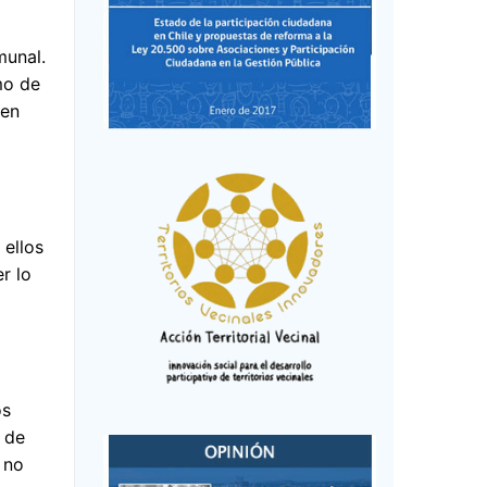
o
munal.
mo de
 en
 ellos
r lo
os
 de
 no