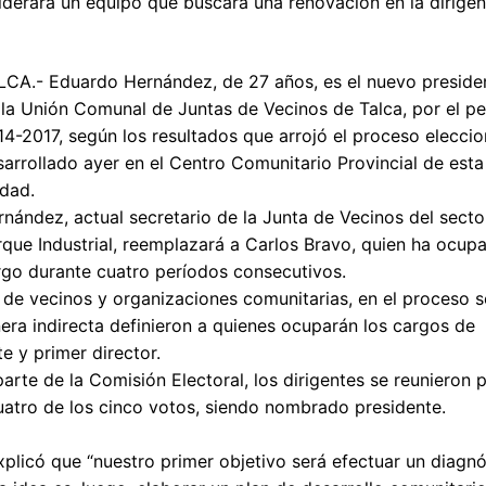
derará un equipo que buscará una renovación en la dirigen
LCA.- Eduardo Hernández, de 27 años, es el nuevo preside
 la Unión Comunal de Juntas de Vecinos de Talca, por el p
4-2017, según los resultados que arrojó el proceso eleccio
arrollado ayer en el Centro Comunitario Provincial de esta
udad.
nández, actual secretario de la Junta de Vecinos del secto
que Industrial, reemplazará a Carlos Bravo, quien ha ocup
rgo durante cuatro períodos consecutivos.
s de vecinos y organizaciones comunitarias, en el proceso s
era indirecta definieron a quienes ocuparán los cargos de
te y primer director.
parte de la Comisión Electoral, los dirigentes se reunieron 
atro de los cinco votos, siendo nombrado presidente.
explicó que “nuestro primer objetivo será efectuar un diagn