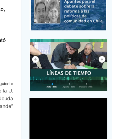
so,
ntó
guiente
 la U.
 deuda
rande”