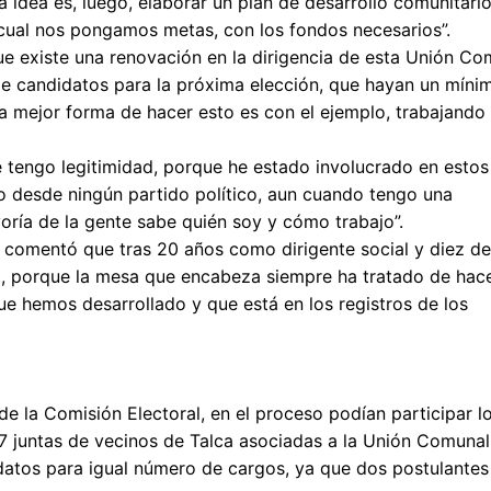
idea es, luego, elaborar un plan de desarrollo comunitari
 cual nos pongamos metas, con los fondos necesarios”.
e existe una renovación en la dirigencia de esta Unión Co
e candidatos para la próxima elección, que hayan un míni
a mejor forma de hacer esto es con el ejemplo, trabajando
tengo legitimidad, porque he estado involucrado en estos
o desde ningún partido político, aun cuando tengo una
yoría de la gente sabe quién soy y cómo trabajo”.
o, comentó que tras 20 años como dirigente social y diez de
lo, porque la mesa que encabeza siempre ha tratado de hace
que hemos desarrollado y que está en los registros de los
e la Comisión Electoral, en el proceso podían participar l
147 juntas de vecinos de Talca asociadas a la Unión Comunal
datos para igual número de cargos, ya que dos postulantes