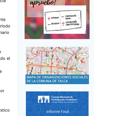
cia
nte
eríodo
nario
r
ado el
e
por
óstico