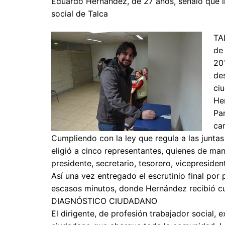
Eduardo Hernández, de 27 años, señaló que li
social de Talca
TA
de
201
des
ci
Her
Par
ca
Cumpliendo con la ley que regula a las junta
eligió a cinco representantes, quienes de man
presidente, secretario, tesorero, vicepresiden
Así una vez entregado el escrutinio final por 
escasos minutos, donde Hernández recibió cu
DIAGNÓSTICO CIUDADANO
El dirigente, de profesión trabajador social, 